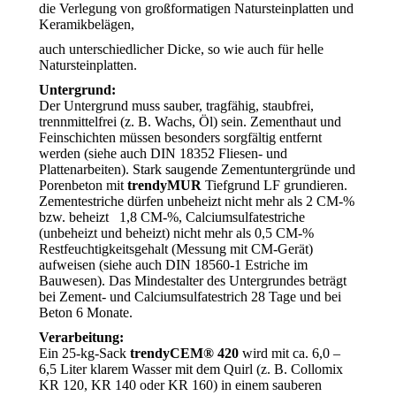
die Verlegung von großformatigen Natursteinplatten und
Keramikbelägen,
auch unterschiedlicher Dicke, so wie auch für helle
Natursteinplatten.
Untergrund:
Der Untergrund muss sauber, tragfähig, staubfrei,
trennmittelfrei (z. B. Wachs, Öl) sein. Zementhaut und
Feinschichten müssen besonders sorgfältig entfernt
werden (siehe auch DIN 18352 Fliesen- und
Plattenarbeiten). Stark saugende Zementuntergründe und
Porenbeton mit
trendyMUR
Tiefgrund LF grundieren.
Zementestriche dürfen unbeheizt nicht mehr als 2 CM-%
bzw. beheizt 1,8 CM-%, Calciumsulfatestriche
(unbeheizt und beheizt) nicht mehr als 0,5 CM-%
Restfeuchtigkeitsgehalt (Messung mit CM-Gerät)
aufweisen (siehe auch DIN 18560-1 Estriche im
Bauwesen). Das Mindestalter des Untergrundes beträgt
bei Zement- und Calciumsulfatestrich 28 Tage und bei
Beton 6 Monate.
Verarbeitung:
Ein 25-kg-Sack
trendyCEM® 420
wird mit ca. 6,0 –
6,5 Liter klarem Wasser mit dem Quirl (z. B. Collomix
KR 120, KR 140 oder KR 160) in einem sauberen