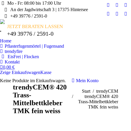
Mo - Fr: 08:00 bis 17:00 Uhr
Instagram
X
Fa
An der Jagdwirtschaft 3 | 17375 Hintersee
page
page
pa
+49 39776 / 2591-0
YouTube
Pinteres
E-
opens
opens
op
page
page
Ma
JETZT BERATEN LASSEN
in
in
in
opens
opens
pa
+49 39776 / 2591-0
new
new
ne
in
in
op
window
windo
wi
Home
new
new
in
Pflasterfugenmörtel | Fugensand
window
windo
ne
trendyfire
wi
EisFrei | Flocken
Kontakt
0,00
€
Zeige Einkaufswagen
Kasse
Keine Produkte im Einkaufswagen.
Mein Konto
trendyCEM® 420
Sie befinden sich hier:
Start
trendyCEM
Trass-
trendyCEM® 420
Mittelbettkleber
Trass-Mittelbettkleber
TMK fein weiss
TMK fein weiss