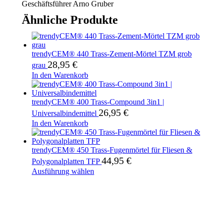
Geschäftsführer Arno Gruber
Ähnliche Produkte
trendyCEM® 440 Trass-Zement-Mörtel TZM grob
28,95
€
grau
In den Warenkorb
trendyCEM® 400 Trass-Compound 3in1 |
26,95
€
Universalbindemittel
In den Warenkorb
trendyCEM® 450 Trass-Fugenmörtel für Fliesen &
44,95
€
Polygonalplatten TFP
Dieses
Ausführung wählen
Produkt
weist
mehrere
Varianten
auf.