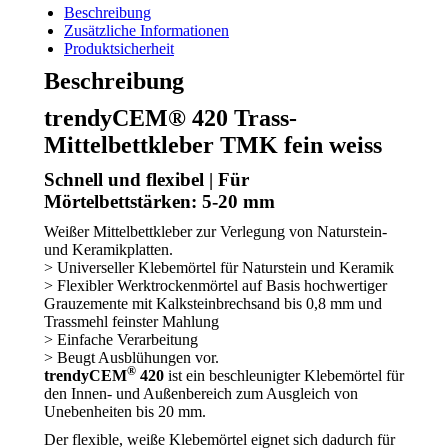
Beschreibung
on
on
on
Zusätzliche Informationen
Produktsicherheit
Facebook
X
Pinterest
Beschreibung
trendyCEM® 420 Trass-
Mittelbettkleber TMK fein weiss
Schnell und flexibel | Für
Mörtelbettstärken: 5-20 mm
Weißer Mittelbettkleber zur Verlegung von Naturstein-
und Keramikplatten.
> Universeller Klebemörtel für Naturstein und Keramik
> Flexibler Werktrockenmörtel auf Basis hochwertiger
Grauzemente mit Kalksteinbrechsand bis 0,8 mm und
Trassmehl feinster Mahlung
> Einfache Verarbeitung
> Beugt Ausblühungen vor.
®
trendyCEM
420
ist ein beschleunigter Klebemörtel für
den Innen- und Außenbereich zum Ausgleich von
Unebenheiten bis 20 mm.
Der flexible, weiße Klebemörtel eignet sich dadurch für