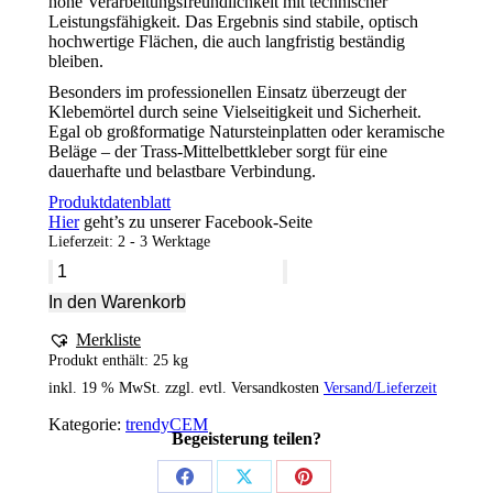
hohe Verarbeitungsfreundlichkeit mit technischer
Leistungsfähigkeit. Das Ergebnis sind stabile, optisch
hochwertige Flächen, die auch langfristig beständig
bleiben.
Besonders im professionellen Einsatz überzeugt der
Klebemörtel durch seine Vielseitigkeit und Sicherheit.
Egal ob großformatige Natursteinplatten oder keramische
Beläge – der Trass-Mittelbettkleber sorgt für eine
dauerhafte und belastbare Verbindung.
Produktdatenblatt
Hier
geht’s zu unserer Facebook-Seite
Lieferzeit:
2 - 3 Werktage
trendyCEM®
420
In den Warenkorb
Trass-
Mittelbettkleber
Merkliste
TMK
Produkt enthält: 25
kg
fein
weiss
inkl. 19 % MwSt.
zzgl. evtl. Versandkosten
Versand/Lieferzeit
Menge
Kategorie:
trendyCEM
Begeisterung teilen?
Share
Share
Share