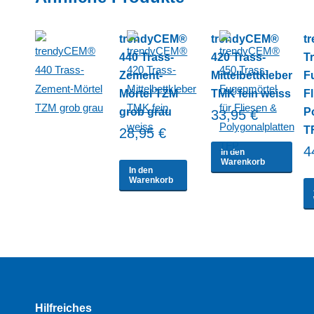
trendyCEM®
trendyCEM®
t
440 Trass-
420 Trass-
T
Zement-
Mittelbettkleber
F
Mörtel TZM
TMK fein weiss
F
grob grau
P
33,95
€
T
28,95
€
4
In den
Warenkorb
In den
Warenkorb
Hilfreiches