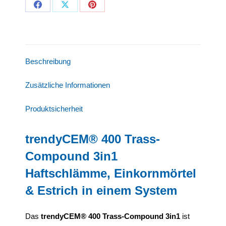
Share
Share
Share
on
on
on
Facebook
X
Pinterest
Beschreibung
Zusätzliche Informationen
Produktsicherheit
trendyCEM® 400 Trass-
Compound 3in1
Haftschlämme, Einkornmörtel
& Estrich in einem System
Das
trendyCEM® 400 Trass-Compound 3in1
ist