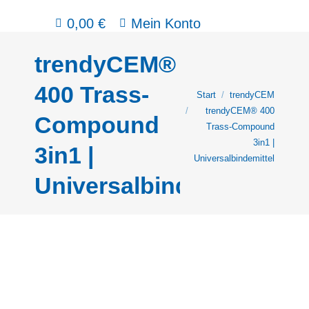
0,00
€
Mein Konto
trendyCEM®
400 Trass-
Sie befinden sich hier:
Start
trendyCEM
trendyCEM® 400
Compound
Trass-Compound
3in1 |
3in1 |
Universalbindemittel
Universalbindemittel