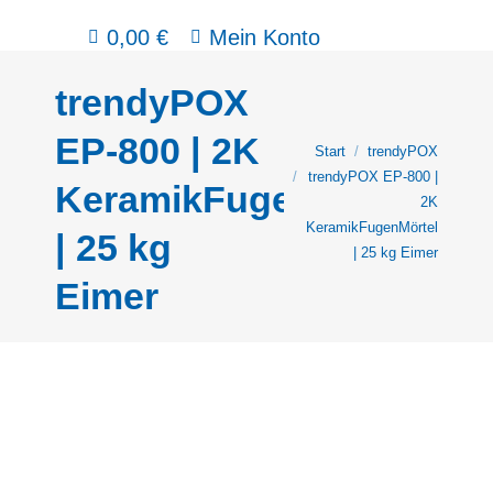
0,00
€
Mein Konto
trendyPOX
EP-800 | 2K
Sie befinden sich hier:
Start
trendyPOX
trendyPOX EP-800 |
KeramikFugenMörtel
2K
KeramikFugenMörtel
| 25 kg
| 25 kg Eimer
Eimer