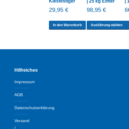
Kiesfestiger
| 25 kg Eimer
| 
29,95
€
98,95
€
6
D
In den Warenkorb
Ausführung wählen
P
w
m
V
a
Hilfreiches
D
O
Impressum
k
a
AGB
d
Datenschutzerklärung
P
g
Versand
w
/