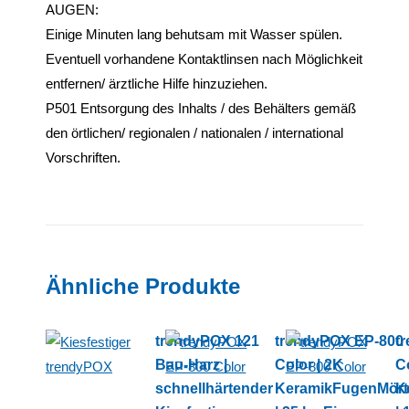
AUGEN:
Einige Minuten lang behutsam mit Wasser spülen.
Eventuell vorhandene Kontaktlinsen nach Möglichkeit
entfernen/ ärztliche Hilfe hinzuziehen.
P501 Entsorgung des Inhalts / des Behälters gemäß
den örtlichen/ regionalen / nationalen / international
Vorschriften.
Ähnliche Produkte
trendyPOX 121
trendyPOX EP-800
t
Bau-Harz |
Color | 2K
Co
schnellhärtender
KeramikFugenMört
K